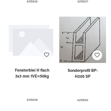
4215836
4215837
Fensterblei H flach
Sonderprofil BP-
3x3 mm 1VE=50kg
H205 SP
4215838
4215850