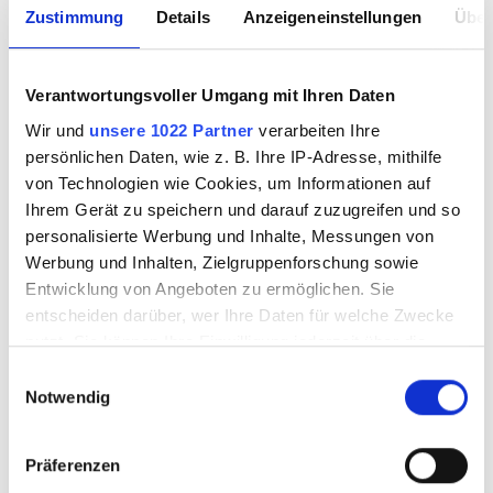
Zustimmung
Details
Anzeigeneinstellungen
Über
Verantwortungsvoller Umgang mit Ihren Daten
Wir und
unsere 1022 Partner
verarbeiten Ihre
persönlichen Daten, wie z. B. Ihre IP-Adresse, mithilfe
Fensterblei H
Fensterblei H flach
von Technologien wie Cookies, um Informationen auf
halbrund-GZ 5x4
18x3mm 1VE=50kg
Ihrem Gerät zu speichern und darauf zuzugreifen und so
mm 1VE=50kg
personalisierte Werbung und Inhalte, Messungen von
Werbung und Inhalten, Zielgruppenforschung sowie
Entwicklung von Angeboten zu ermöglichen. Sie
4215827
4215828
entscheiden darüber, wer Ihre Daten für welche Zwecke
nutzt. Sie können Ihre Einwilligung jederzeit über die
Cookie-Erklärung oder durch Klicken auf das Privacy
Einwilligungsauswahl
Trigger Symbol ändern oder widerrufen
Notwendig
Wenn Sie es erlauben, würden wir auch gerne:
Präferenzen
Informationen über Ihre geografische Lage