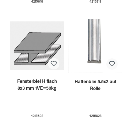
4215818
4215819
Fensterblei H flach
Haftenblei 5.5x2 auf
8x3 mm 1VE=50kg
Rolle
4215822
4215823