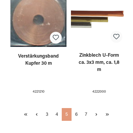
Zinkblech U-Form
Verstärkungsband
ca. 3x3 mm, ca. 1,8
Kupfer 30 m
m
4222000
4221210
Seite
Seite
Seite
Seite
Seite
3
4
5
6
7