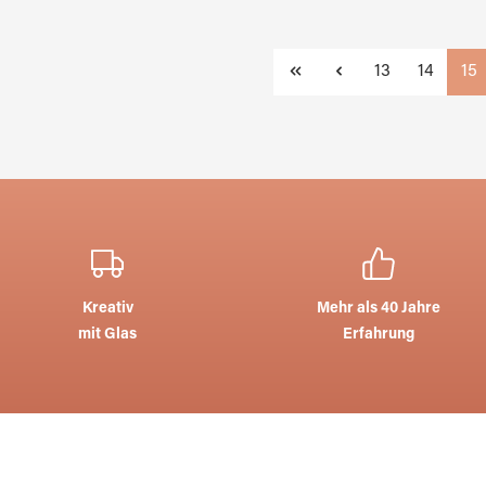
Seite
Seite
Sei
13
14
15
Kreativ
Mehr als 40 Jahre
mit Glas
Erfahrung