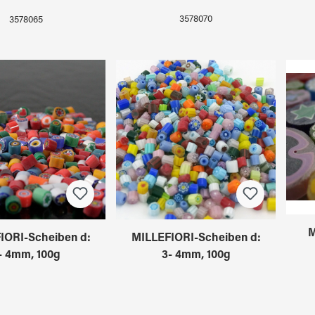
3578070
3578065
M
IORI-Scheiben d:
MILLEFIORI-Scheiben d:
- 4mm, 100g
3- 4mm, 100g