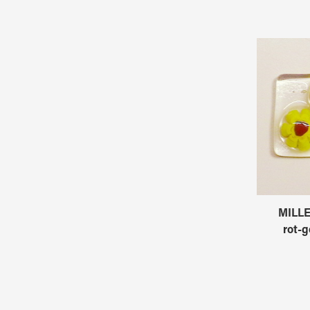
MILLE
rot-g