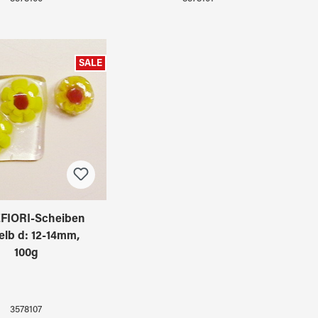
SALE
FIORI-Scheiben
elb d: 12-14mm,
100g
3578107