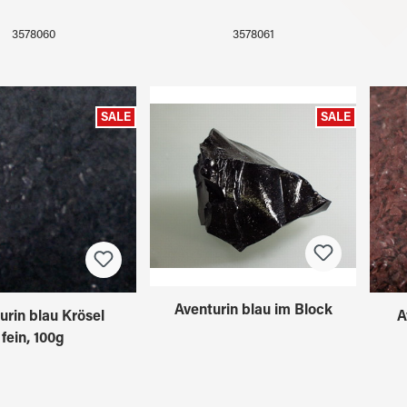
3578060
3578061
SALE
SALE
Aventurin blau im Block
urin blau Krösel
A
fein, 100g