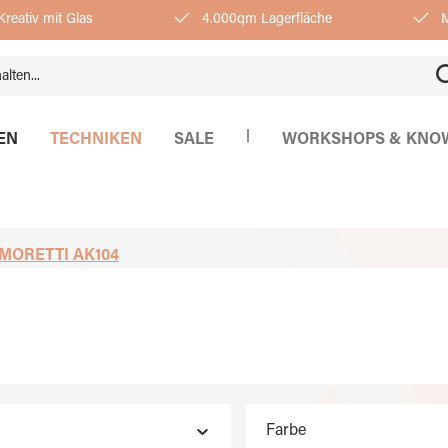
reativ mit Glas
4.000qm Lagerfläche
M
|
EN
TECHNIKEN
SALE
WORKSHOPS & KNO
MORETTI AK104
Farbe