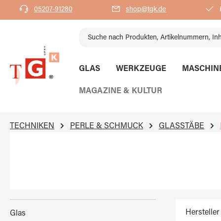
05207-91280
shop@tgk.de
K
springen
Zur Hauptnavigation springen
GLAS
WERKZEUGE
MASCHIN
MAGAZINE & KULTUR
TECHNIKEN
PERLE & SCHMUCK
GLASSTÄBE
Hersteller
Glas