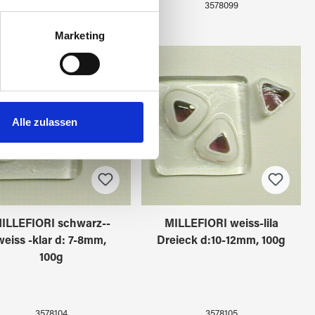
3578098
3578099
au sein können
zieren
Marketing
hre Präferenzen im
Abschnitt
 Medien anbieten zu können
hrer Verwendung unserer
Alle zulassen
 führen diese Informationen
ie im Rahmen Ihrer Nutzung
ILLEFIORI schwarz--
MILLEFIORI weiss-lila
weiss -klar d: 7-8mm,
Dreieck d:10-12mm, 100g
100g
3578104
3578105