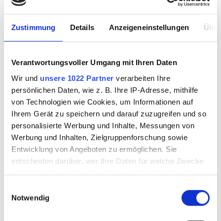
Zustimmung
Details
Anzeigeneinstellungen
Über
Verantwortungsvoller Umgang mit Ihren Daten
Wir und
unsere 1022 Partner
verarbeiten Ihre
MORETTI Stab grün
MORETTI - 1 Stab
persönlichen Daten, wie z. B. Ihre IP-Adresse, mithilfe
grün
von Technologien wie Cookies, um Informationen auf
Ihrem Gerät zu speichern und darauf zuzugreifen und so
personalisierte Werbung und Inhalte, Messungen von
Werbung und Inhalten, Zielgruppenforschung sowie
3575810
3575810.1
Entwicklung von Angeboten zu ermöglichen. Sie
entscheiden darüber, wer Ihre Daten für welche Zwecke
nutzt. Sie können Ihre Einwilligung jederzeit über die
Cookie-Erklärung oder durch Klicken auf das Privacy
Einwilligungsauswahl
Trigger Symbol ändern oder widerrufen
Notwendig
Wenn Sie es erlauben, würden wir auch gerne: