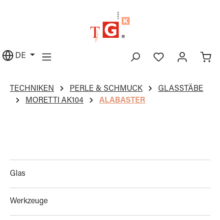
alt springen
DE
TECHNIKEN
PERLE & SCHMUCK
GLASSTÄBE
MORETTI AK104
ALABASTER
Glas
Werkzeuge