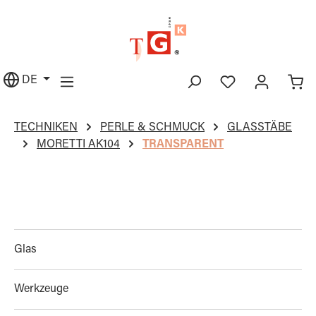
alt springen
DE
TECHNIKEN
PERLE & SCHMUCK
GLASSTÄBE
MORETTI AK104
TRANSPARENT
Glas
Werkzeuge