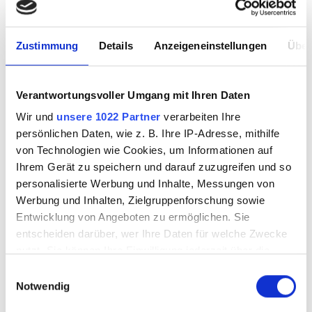
Zustimmung
Details
Anzeigeneinstellungen
Über
Verantwortungsvoller Umgang mit Ihren Daten
Wir und
unsere 1022 Partner
verarbeiten Ihre
MORETTI Stab
MORETTI - 1 Stab
persönlichen Daten, wie z. B. Ihre IP-Adresse, mithilfe
dunkel topas
dunkel topas
von Technologien wie Cookies, um Informationen auf
Ihrem Gerät zu speichern und darauf zuzugreifen und so
personalisierte Werbung und Inhalte, Messungen von
Werbung und Inhalten, Zielgruppenforschung sowie
3575005
3575005.1
Entwicklung von Angeboten zu ermöglichen. Sie
entscheiden darüber, wer Ihre Daten für welche Zwecke
nutzt. Sie können Ihre Einwilligung jederzeit über die
Cookie-Erklärung oder durch Klicken auf das Privacy
Einwilligungsauswahl
Trigger Symbol ändern oder widerrufen
Notwendig