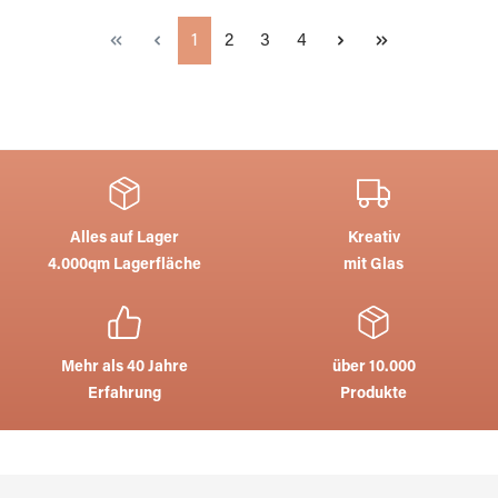
Seite
Seite
Seite
Seite
1
2
3
4
Alles auf Lager
Kreativ
4.000qm Lagerfläche
mit Glas
Mehr als 40 Jahre
über 10.000
Erfahrung
Produkte