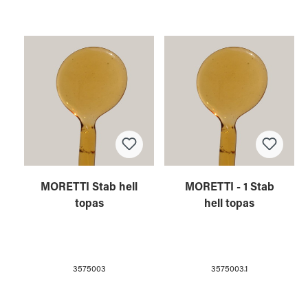
MORETTI Stab hell
MORETTI - 1 Stab
topas
hell topas
3575003
3575003.1