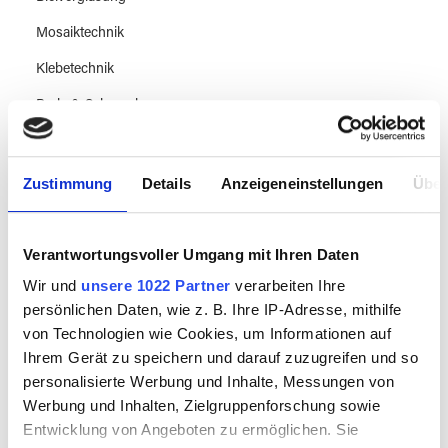
Mosaiktechnik
Klebetechnik
Perle & Schmuck
Heiß & Studioglas
Sandstrahltechnik
Zustimmung
Details
Anzeigeneinstellungen
Über
Glasmalerei
Glasbeschichtungen & Reinigung
Verantwortungsvoller Umgang mit Ihren Daten
Wir und
unsere 1022 Partner
verarbeiten Ihre
Displays & Montage
persönlichen Daten, wie z. B. Ihre IP-Adresse, mithilfe
Hygiene & Sicherheit
von Technologien wie Cookies, um Informationen auf
Ihrem Gerät zu speichern und darauf zuzugreifen und so
Metal Oxidation
personalisierte Werbung und Inhalte, Messungen von
Literatur
Werbung und Inhalten, Zielgruppenforschung sowie
Entwicklung von Angeboten zu ermöglichen. Sie
Leerflaschen & Verpackung