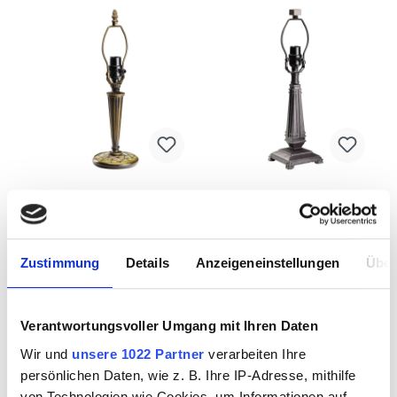
Mississippi River
Mississippi River
Glass 21684
Glass 21685
Lampenfuß 43cm
Lampenfuß 50cm
Zustimmung
Details
Anzeigeneinstellungen
Über
1321684
1321685
Verantwortungsvoller Umgang mit Ihren Daten
Wir und
unsere 1022 Partner
verarbeiten Ihre
persönlichen Daten, wie z. B. Ihre IP-Adresse, mithilfe
von Technologien wie Cookies, um Informationen auf