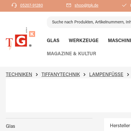
05207-91280
shop@tgk.de
K
springen
Zur Hauptnavigation springen
GLAS
WERKZEUGE
MASCHIN
MAGAZINE & KULTUR
TECHNIKEN
TIFFANYTECHNIK
LAMPENFÜSSE
Hersteller
Glas