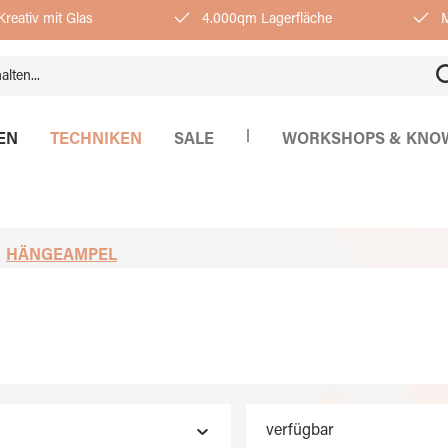
reativ mit Glas
4.000qm Lagerfläche
M
|
EN
TECHNIKEN
SALE
WORKSHOPS & KNO
HÄNGEAMPEL
verfügbar