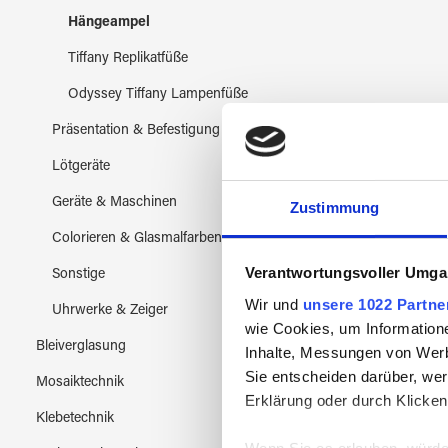
Hängeampel
Tiffany Replikatfüße
Odyssey Tiffany Lampenfüße
Präsentation & Befestigung
Lötgeräte
Geräte & Maschinen
Zustimmung
Colorieren & Glasmalfarben
Verantwortungsvoller Umgan
Sonstige
Wir und
unsere 1022 Partne
Uhrwerke & Zeiger
wie Cookies, um Information
Bleiverglasung
Inhalte, Messungen von Werb
Sie entscheiden darüber, wer
Mosaiktechnik
Erklärung oder durch Klicken
Klebetechnik