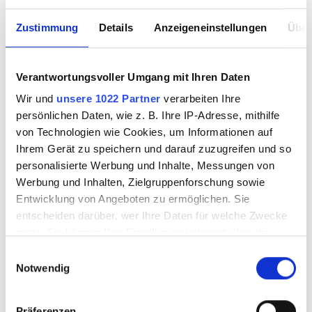
Maschinen
Zustimmung
Details
Anzeigeneinstellungen
Über
Techniken
Verantwortungsvoller Umgang mit Ihren Daten
Sale
Wir und
unsere 1022 Partner
verarbeiten Ihre
persönlichen Daten, wie z. B. Ihre IP-Adresse, mithilfe
von Technologien wie Cookies, um Informationen auf
Workshops & Know How
Ihrem Gerät zu speichern und darauf zuzugreifen und so
personalisierte Werbung und Inhalte, Messungen von
Besuch vereinbaren
Werbung und Inhalten, Zielgruppenforschung sowie
Entwicklung von Angeboten zu ermöglichen. Sie
Magazine & Kultur
entscheiden darüber, wer Ihre Daten für welche Zwecke
nutzt. Sie können Ihre Einwilligung jederzeit über die
Cookie-Erklärung oder durch Klicken auf das Privacy
Einwilligungsauswahl
Trigger Symbol ändern oder widerrufen
Notwendig
PRODUKTE FILTERN
Wenn Sie es erlauben, würden wir auch gerne:
Präferenzen