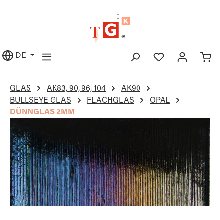
alt springen
DE
GLAS
AK83, 90, 96, 104
AK90
BULLSEYE GLAS
FLACHGLAS
OPAL
DÜNNGLAS 2MM