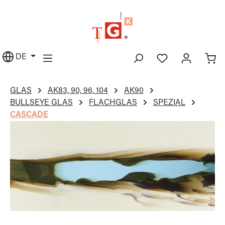
alt springen
DE
GLAS
AK83, 90, 96, 104
AK90
BULLSEYE GLAS
FLACHGLAS
SPEZIAL
CASCADE