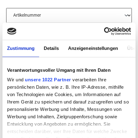
Zustimmung
Details
Anzeigeneinstellungen
Über
Verantwortungsvoller Umgang mit Ihren Daten
Wir und
unsere 1022 Partner
verarbeiten Ihre
persönlichen Daten, wie z. B. Ihre IP-Adresse, mithilfe
von Technologien wie Cookies, um Informationen auf
Ihrem Gerät zu speichern und darauf zuzugreifen und so
personalisierte Werbung und Inhalte, Messungen von
Werbung und Inhalten, Zielgruppenforschung sowie
BULLSEYE 2537-
BULLSEYE 2249-
Entwicklung von Angeboten zu ermöglichen. Sie
30F CA
30F CA
entscheiden darüber, wer Ihre Daten für welche Zwecke