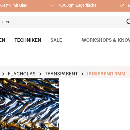
reativ mit Glas
4.000qm Lagerfläche
M
|
EN
TECHNIKEN
SALE
WORKSHOPS & KNO
FLACHGLAS
TRANSPARENT
IRISIEREND 3MM