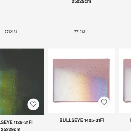
25x29cm
7712131
7712131.1
BULLSEYE 1405-31Fi
SEYE 1129-31Fi
25x29cm