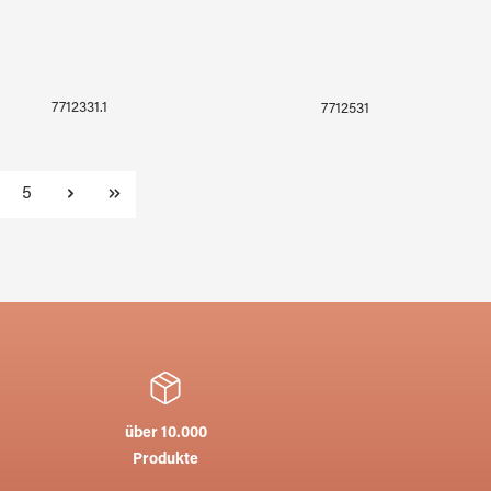
7712331.1
7712531
te
Seite
5
über 10.000
Produkte