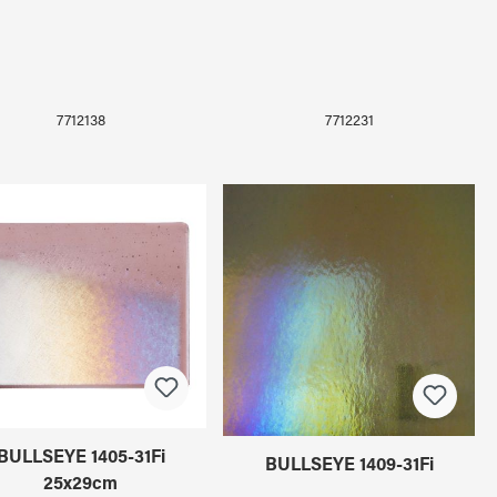
7712138
7712231
BULLSEYE 1405-31Fi
BULLSEYE 1409-31Fi
25x29cm