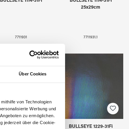
BULLSEYE 1114-31Fi
BULLSEYE 1114-31Fi
25x29cm
7711931
7711931.1
Über Cookies
 mithilfe von Technologien
personalisierte Werbung und
 Angeboten zu ermöglichen.
g jederzeit über die Cookie-
BULLSEYE 1229-31Fi
BULLSEYE 1229-31Fi