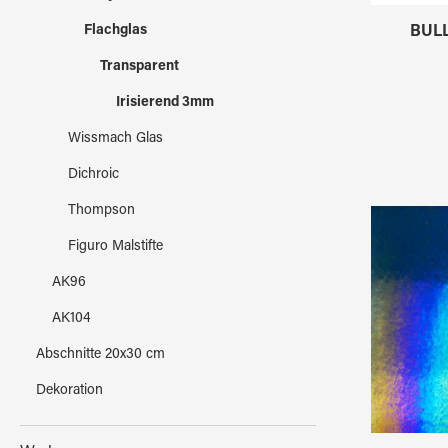
BULL
Flachglas
Transparent
Irisierend 3mm
Wissmach Glas
Dichroic
Thompson
Figuro Malstifte
AK96
AK104
Abschnitte 20x30 cm
Dekoration