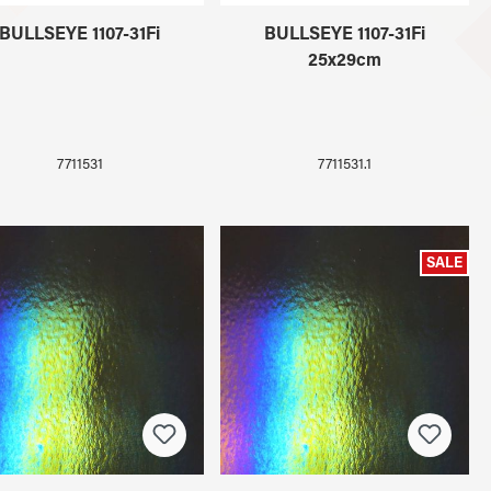
BULLSEYE 1107-31Fi
BULLSEYE 1107-31Fi
25x29cm
7711531
7711531.1
SALE