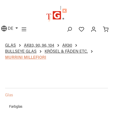
alt springen
DE
GLAS
AK83, 90, 96, 104
AK90
BULLSEYE GLAS
KRÖSEL & FÄDEN ETC.
MURRINI MILLEFIORI
Glas
Farbglas