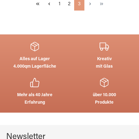
Seite
Seite
Seite
1
2
3
Alles auf Lager
Kreativ
4.000qm Lagerfläche
mit Glas
Mehr als 40 Jahre
über 10.000
Erfahrung
Produkte
Newsletter