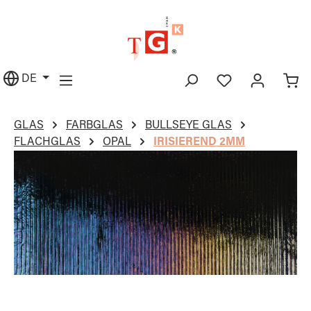
alt springen
DE
GLAS
FARBGLAS
BULLSEYE GLAS
FLACHGLAS
OPAL
IRISIEREND 2MM