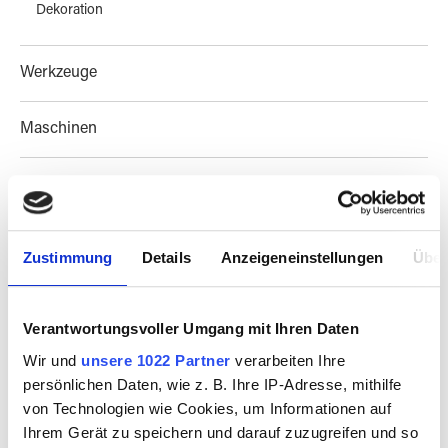
Dekoration
Werkzeuge
Maschinen
Techniken
Sale
Zustimmung
Details
Anzeigeneinstellungen
Über
Workshops & Know How
Verantwortungsvoller Umgang mit Ihren Daten
Besuch vereinbaren
Wir und
unsere 1022 Partner
verarbeiten Ihre
persönlichen Daten, wie z. B. Ihre IP-Adresse, mithilfe
von Technologien wie Cookies, um Informationen auf
Magazine & Kultur
Ihrem Gerät zu speichern und darauf zuzugreifen und so