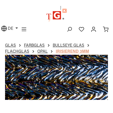
alt springen
DE
GLAS
FARBGLAS
BULLSEYE GLAS
FLACHGLAS
OPAL
IRISIEREND 3MM