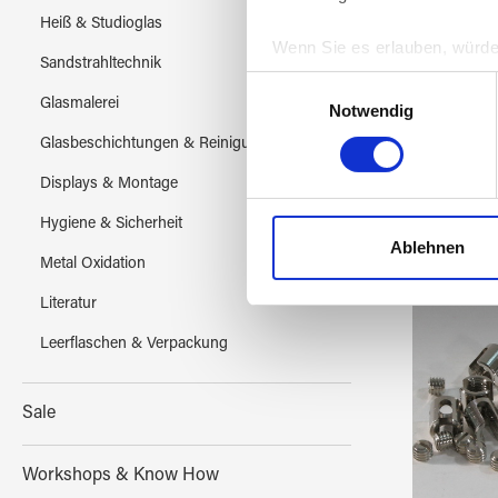
Heiß & Studioglas
Wenn Sie es erlauben, würde
GlassCl
Sandstrahltechnik
Informationen über Ih
Einwilligungsauswahl
Ihr Gerät durch aktiv
Glasmalerei
Notwendig
Erfahren Sie mehr darüber, w
Glasbeschichtungen & Reinigung
Einzelheiten
fest.
Displays & Montage
Wir verwenden Cookies, um I
Hygiene & Sicherheit
und die Zugriffe auf unsere 
Ablehnen
Metal Oxidation
Website an unsere Partner fü
möglicherweise mit weiteren
Literatur
der Dienste gesammelt habe
Leerflaschen & Verpackung
Sale
Workshops & Know How