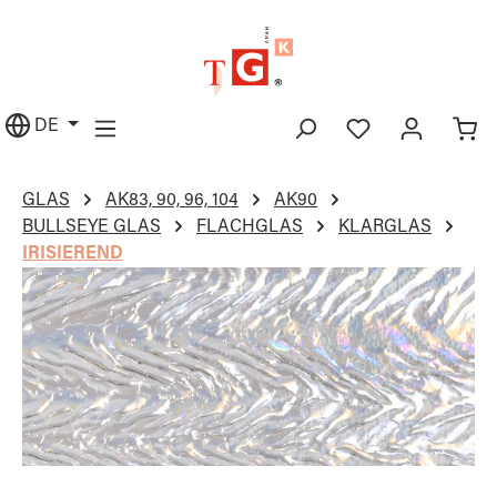
alt springen
DE
GLAS
AK83, 90, 96, 104
AK90
BULLSEYE GLAS
FLACHGLAS
KLARGLAS
IRISIEREND