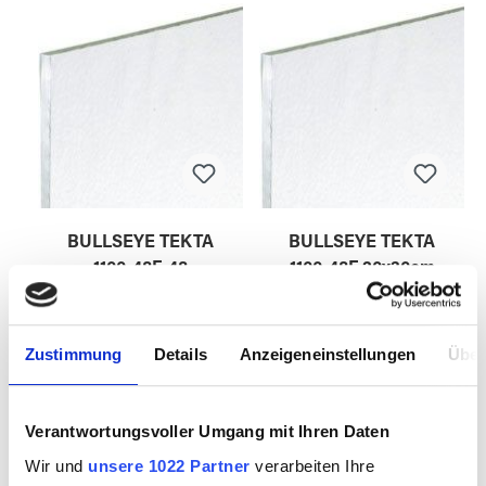
BULLSEYE TEKTA
BULLSEYE TEKTA
1100-48F-48
1100-48F 20x30cm
Zustimmung
Details
Anzeigeneinstellungen
Über
7705448
7705448.1
Verantwortungsvoller Umgang mit Ihren Daten
Wir und
unsere 1022 Partner
verarbeiten Ihre