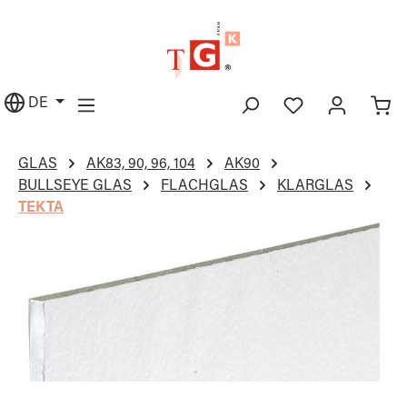
alt springen
DE
GLAS
AK83, 90, 96, 104
AK90
BULLSEYE GLAS
FLACHGLAS
KLARGLAS
TEKTA