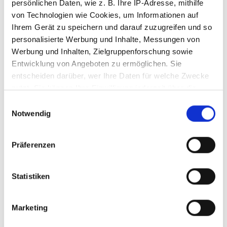
persönlichen Daten, wie z. B. Ihre IP-Adresse, mithilfe
von Technologien wie Cookies, um Informationen auf
Ihrem Gerät zu speichern und darauf zuzugreifen und so
personalisierte Werbung und Inhalte, Messungen von
Werbung und Inhalten, Zielgruppenforschung sowie
Entwicklung von Angeboten zu ermöglichen. Sie
entscheiden darüber, wer Ihre Daten für welche Zwecke
nutzt. Sie können Ihre Einwilligung jederzeit über die
BULLSEYE TEKTA
BULLSEYE TEKTA
Cookie-Erklärung oder durch Klicken auf das Privacy
1100-48F-72
1100-48F-80
Einwilligungsauswahl
Trigger Symbol ändern oder widerrufen
Notwendig
Wenn Sie es erlauben, würden wir auch gerne:
Präferenzen
Informationen über Ihre geografische Lage
7705472
7705480
erfassen, welche bis auf einige Meter genau sein
können
Statistiken
Ihr Gerät durch aktives Scannen nach
bestimmten Merkmalen (Fingerprinting) identifizieren
Marketing
Erfahren Sie mehr darüber, wie Ihre persönlichen Daten
verarbeitet werden, und legen Sie Ihre Präferenzen im