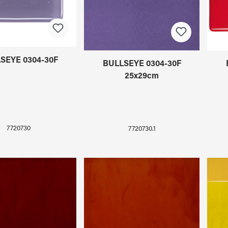
SEYE 0304-30F
BULLSEYE 0304-30F
25x29cm
7720730
7720730.1