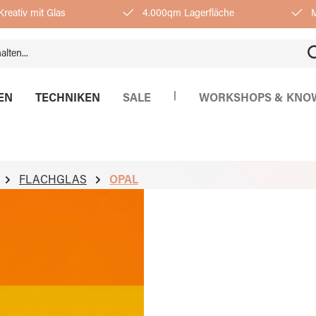
reativ mit Glas
4.000qm Lagerfläche
M
|
EN
TECHNIKEN
SALE
WORKSHOPS & KNO
FLACHGLAS
OPAL