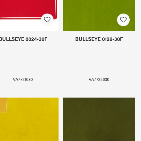
BULLSEYE 0024-30F
BULLSEYE 0126-30F
VA7721630
VA7722630