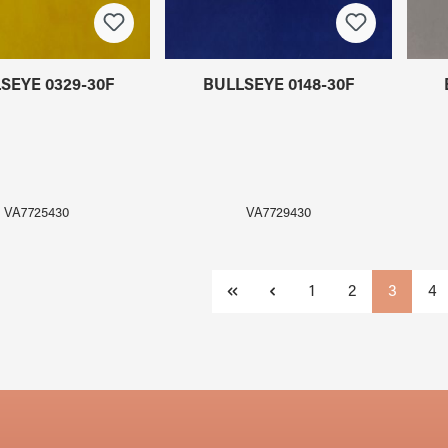
SEYE 0329-30F
BULLSEYE 0148-30F
VA7725430
VA7729430
Seite
Seite
Seite
Sei
1
2
3
4