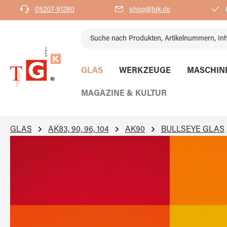
05207-91280
shop@tgk.de
K
springen
Zur Hauptnavigation springen
GLAS
WERKZEUGE
MASCHIN
MAGAZINE & KULTUR
GLAS
AK83, 90, 96, 104
AK90
BULLSEYE GLAS