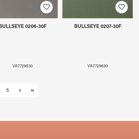
BULLSEYE 0206-30F
BULLSEYE 0207-30F
VA7729530
VA7729630
te
Seite
5