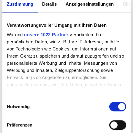
Zustimmung
Details
Anzeigeneinstellungen
Über
Maschinen
Techniken
Verantwortungsvoller Umgang mit Ihren Daten
Wir und
unsere 1022 Partner
verarbeiten Ihre
Sale
persönlichen Daten, wie z. B. Ihre IP-Adresse, mithilfe
von Technologien wie Cookies, um Informationen auf
Ihrem Gerät zu speichern und darauf zuzugreifen und so
Workshops & Know How
personalisierte Werbung und Inhalte, Messungen von
Werbung und Inhalten, Zielgruppenforschung sowie
Besuch vereinbaren
Entwicklung von Angeboten zu ermöglichen. Sie
entscheiden darüber, wer Ihre Daten für welche Zwecke
Magazine & Kultur
nutzt. Sie können Ihre Einwilligung jederzeit über die
Cookie-Erklärung oder durch Klicken auf das Privacy
Einwilligungsauswahl
Trigger Symbol ändern oder widerrufen
Notwendig
Wenn Sie es erlauben, würden wir auch gerne:
PRODUKTE FILTERN
Präferenzen
Informationen über Ihre geografische Lage