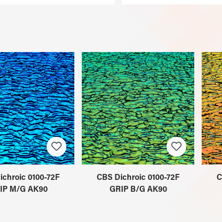
ichroic 0100-72F
CBS Dichroic 0100-72F
C
IP M/G AK90
GRIP B/G AK90