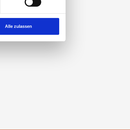
3532326
 Medien anbieten zu können
hrer Verwendung unserer
Alle zulassen
 führen diese Informationen
ie im Rahmen Ihrer Nutzung