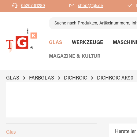
05207-91280
shop@tgk.de
K
springen
Zur Hauptnavigation springen
GLAS
WERKZEUGE
MASCHIN
MAGAZINE & KULTUR
GLAS
FARBGLAS
DICHROIC
DICHROIC AK90
Hersteller
Glas