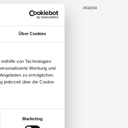
3532228
3532234
Über Cookies
 mithilfe von Technologien
personalisierte Werbung und
 Angeboten zu ermöglichen.
g jederzeit über die Cookie-
CBS Dichroic 0100-47
rismatic silber AK 90
au sein können
zieren
Marketing
hre Präferenzen im
Abschnitt