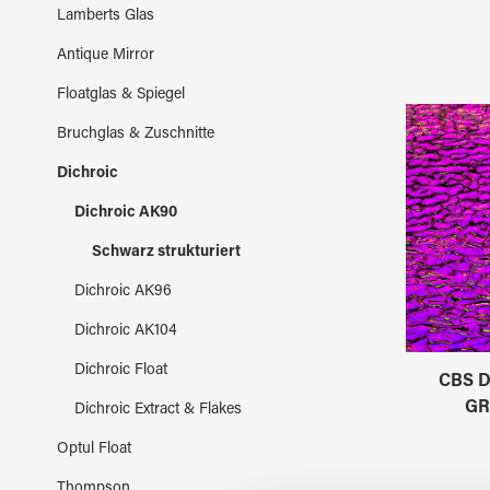
Lamberts Glas
Antique Mirror
Floatglas & Spiegel
Bruchglas & Zuschnitte
Dichroic
Dichroic AK90
Schwarz strukturiert
Dichroic AK96
Dichroic AK104
Dichroic Float
CBS D
GR
Dichroic Extract & Flakes
Optul Float
Thompson