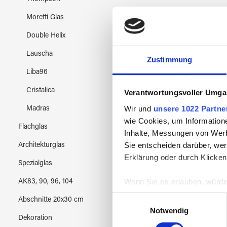
Moretti Glas
Double Helix
Lauscha
Zustimmung
Liba96
Cristalica
Verantwortungsvoller Umgan
Wir und
unsere 1022 Partne
Madras
wie Cookies, um Information
Flachglas
Inhalte, Messungen von Werb
Sie entscheiden darüber, wer
Architekturglas
Erklärung oder durch Klicken
Spezialglas
CBS D
Wenn Sie es erlauben, würde
AK83, 90, 96, 104
GRIP
Informationen über Ih
Einwilligungsauswahl
Abschnitte 20x30 cm
Ihr Gerät durch aktiv
Notwendig
Dekoration
Erfahren Sie mehr darüber, w