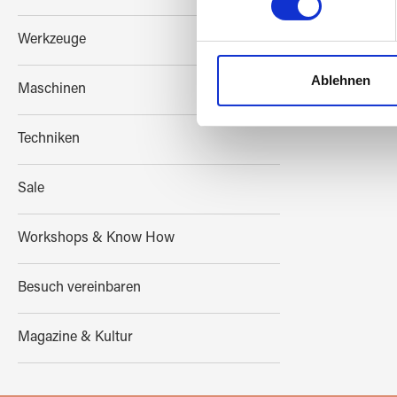
Einzelheiten
fest.
Werkzeuge
Wir verwenden Cookies, um I
und die Zugriffe auf unsere 
Ablehnen
Maschinen
Website an unsere Partner fü
möglicherweise mit weiteren
Techniken
der Dienste gesammelt habe
Sale
Workshops & Know How
Besuch vereinbaren
Magazine & Kultur