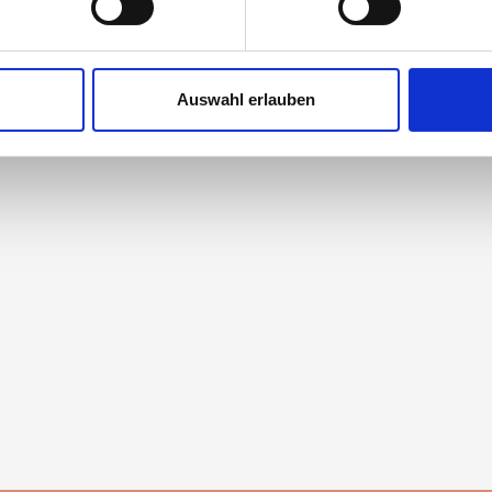
3532248
3532250
nhalte und Anzeigen zu personalisieren, Funktionen für soziale
Website zu analysieren. Außerdem geben wir Informationen zu I
Auswahl erlauben
r soziale Medien, Werbung und Analysen weiter. Unsere Partner
 Daten zusammen, die Sie ihnen bereitgestellt haben oder die s
n.