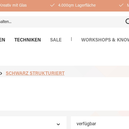
reativ mit Glas
4.000qm Lagerfläche
M
|
EN
TECHNIKEN
SALE
WORKSHOPS & KNO
SCHWARZ STRUKTURIERT
verfügbar