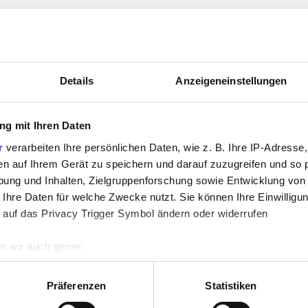
3532222
3532226
Details
Anzeigeneinstellungen
g mit Ihren Daten
r
verarbeiten Ihre persönlichen Daten, wie z. B. Ihre IP-Adresse,
en auf Ihrem Gerät zu speichern und darauf zuzugreifen und so 
ung und Inhalten, Zielgruppenforschung sowie Entwicklung von
 Ihre Daten für welche Zwecke nutzt. Sie können Ihre Einwilligun
 auf das Privacy Trigger Symbol ändern oder widerrufen
ichroic 0100-72F
CBS Dichroic 0100-72F
n wir auch gerne:
 Emerald AK90
GRIP Purple AK90
P
re geografische Lage erfassen, welche bis auf einige Meter gen
es Scannen nach bestimmten Merkmalen (Fingerprinting) identifi
Präferenzen
Statistiken
ie Ihre persönlichen Daten verarbeitet werden, und legen Sie I