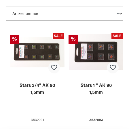
SALE
SALE
%
%
Stars 3/4" AK 90
Stars 1 " AK 90
1,5mm
1,5mm
3532091
3532093