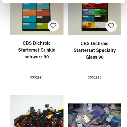
weiteren Daten zusammen, die Sie ihnen bereitgestellt
haben oder die sie im Rahmen Ihrer Nutzung der Dienste
gesammelt haben.
CBS Dichroic
CBS Dichroic
Starterset Crinkle
Starterset Specialty
schwarz 90
Glass 90
3532994
3532995