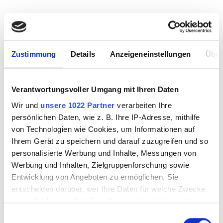
Zustimmung
Details
Anzeigeneinstellungen
Über
Verantwortungsvoller Umgang mit Ihren Daten
Wir und
unsere 1022 Partner
verarbeiten Ihre
persönlichen Daten, wie z. B. Ihre IP-Adresse, mithilfe
CBS Dichroic
CBS Dichroic
von Technologien wie Cookies, um Informationen auf
B0100-50 schwarz
B0100-50 schwarz
Ihrem Gerät zu speichern und darauf zuzugreifen und so
Mustersatz
Mustersatz Pattern
personalisierte Werbung und Inhalte, Messungen von
einfarbig AK90
AK90
Werbung und Inhalten, Zielgruppenforschung sowie
Entwicklung von Angeboten zu ermöglichen. Sie
3532097
3532098
entscheiden darüber, wer Ihre Daten für welche Zwecke
nutzt. Sie können Ihre Einwilligung jederzeit über die
Cookie-Erklärung oder durch Klicken auf das Privacy
Einwilligungsauswahl