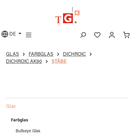
alt springen
DE
GLAS
FARBGLAS
DICHROIC
DICHROIC AK90
STÄBE
Glas
Farbglas
Bullseye Glas