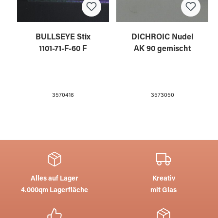
BULLSEYE Stix
DICHROIC Nudel
1101-71-F-60 F
AK 90 gemischt
3570416
3573050
Alles auf Lager
Kreativ
4.000qm Lagerfläche
mit Glas