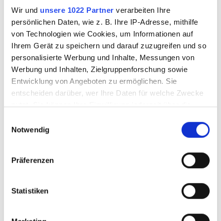
Wir und
unsere 1022 Partner
verarbeiten Ihre
persönlichen Daten, wie z. B. Ihre IP-Adresse, mithilfe
von Technologien wie Cookies, um Informationen auf
Ihrem Gerät zu speichern und darauf zuzugreifen und so
personalisierte Werbung und Inhalte, Messungen von
Werbung und Inhalten, Zielgruppenforschung sowie
Entwicklung von Angeboten zu ermöglichen. Sie
entscheiden darüber, wer Ihre Daten für welche Zwecke
nutzt. Sie können Ihre Einwilligung jederzeit über die
Cookie-Erklärung oder durch Klicken auf das Privacy
Einwilligungsauswahl
Trigger Symbol ändern oder widerrufen
Notwendig
Dichroic Stringer
Dichroic Stringer
2mm schwarz AK90
schwarz AK90
Wenn Sie es erlauben, würden wir auch gerne:
Präferenzen
Informationen über Ihre geografische Lage
erfassen, welche bis auf einige Meter genau sein
können
Statistiken
3570304
3570305
Ihr Gerät durch aktives Scannen nach
bestimmten Merkmalen (Fingerprinting) identifizieren