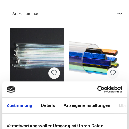
Dichroic Stringer
BULLSEYE Stix
klar AK90
0100-09-F-30 F
Zustimmung
Details
Anzeigeneinstellungen
Über
Verantwortungsvoller Umgang mit Ihren Daten
3570301
3570303