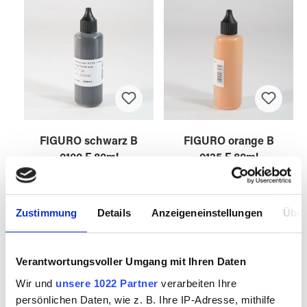
FIGURO schwarz B
FIGURO orange B
0100 F 80ml
0125 F 80ml
Zustimmung
Details
Anzeigeneinstellungen
Über
5301000
5301250
Verantwortungsvoller Umgang mit Ihren Daten
Wir und
unsere 1022 Partner
verarbeiten Ihre
persönlichen Daten, wie z. B. Ihre IP-Adresse, mithilfe