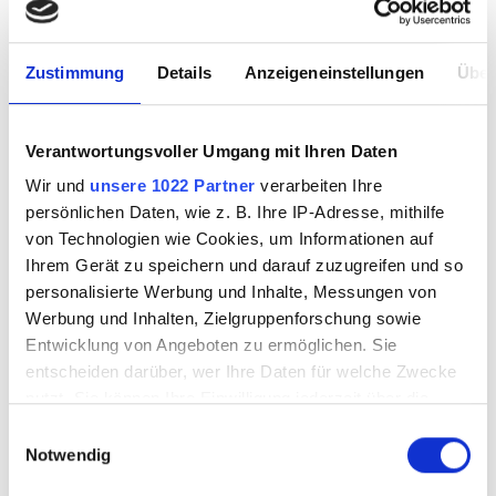
Zustimmung
Details
Anzeigeneinstellungen
Über
Verantwortungsvoller Umgang mit Ihren Daten
Wir und
unsere 1022 Partner
verarbeiten Ihre
BULLSEYE - 1
BULLSEYE
persönlichen Daten, wie z. B. Ihre IP-Adresse, mithilfe
Glasstab 1109 F
Glasstab 1107 F
von Technologien wie Cookies, um Informationen auf
Ihrem Gerät zu speichern und darauf zuzugreifen und so
personalisierte Werbung und Inhalte, Messungen von
Werbung und Inhalten, Zielgruppenforschung sowie
3571049.1
3571050
Entwicklung von Angeboten zu ermöglichen. Sie
entscheiden darüber, wer Ihre Daten für welche Zwecke
nutzt. Sie können Ihre Einwilligung jederzeit über die
Cookie-Erklärung oder durch Klicken auf das Privacy
Einwilligungsauswahl
Trigger Symbol ändern oder widerrufen
Notwendig