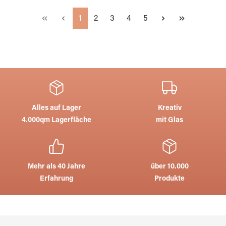
Seite
Seite
Seite
Seite
Seite
1
2
3
4
5
Alles auf Lager
Kreativ
4.000qm Lagerfläche
mit Glas
Mehr als 40 Jahre
über 10.000
Erfahrung
Produkte